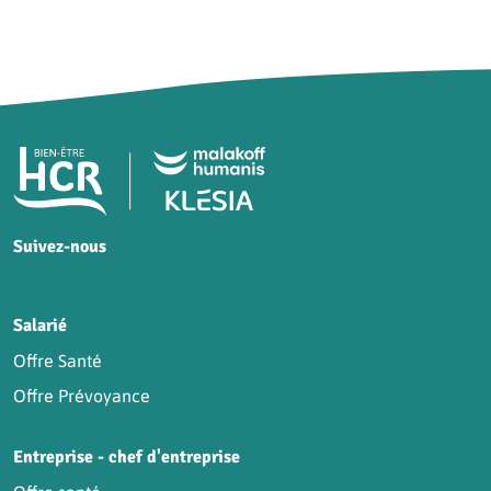
Pied de page HCR Bien-Être
Suivez-nous
HCR sur Facebook
HCR sur Instagram
HCR sur YouTube
HCR sur LinkedIn
Salarié
Offre Santé
Offre Prévoyance
Entreprise - chef d'entreprise