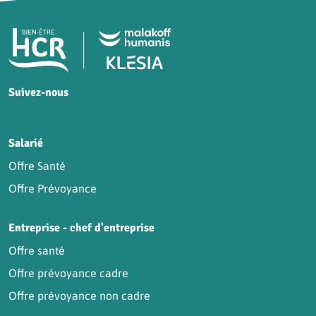
Pied de page HCR Bien-Être
Suivez-nous
HCR sur Facebook
HCR sur Instagram
HCR sur YouTube
HCR sur LinkedIn
Salarié
Offre Santé
Offre Prévoyance
Entreprise - chef d'entreprise
Offre santé
Offre prévoyance cadre
Offre prévoyance non cadre