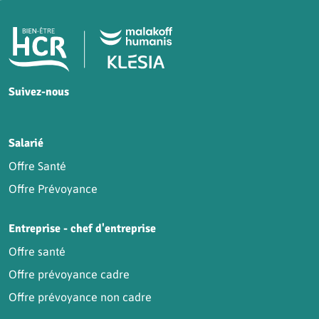
Pied de page HCR Bien-Être
Suivez-nous
HCR sur Facebook
HCR sur Instagram
HCR sur YouTube
HCR sur LinkedIn
Salarié
Offre Santé
Offre Prévoyance
Entreprise - chef d'entreprise
Offre santé
Offre prévoyance cadre
Offre prévoyance non cadre