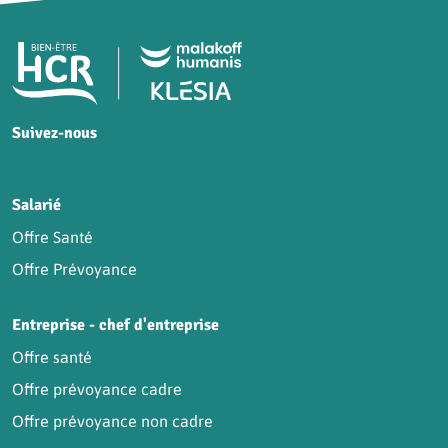
Pied de page HCR Bien-Être
Suivez-nous
HCR sur Facebook
HCR sur Instagram
HCR sur YouTube
HCR sur LinkedIn
Salarié
Offre Santé
Offre Prévoyance
Entreprise - chef d'entreprise
Offre santé
Offre prévoyance cadre
Offre prévoyance non cadre