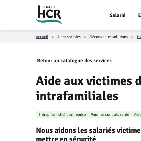
Aller au contenu
Salarié
E
Accueil
>
Aides sociales
>
Découvrir les solutions
>
HC
Retour au catalogue des services
Aide aux victimes 
intrafamiliales
Entreprise - chef d'entreprise
Pour les contrats santé
Aide
Nous aidons les salariés victime
mettre en sécurité