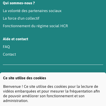
Qui sommes-nous ?
La volonté des partenaires sociaux
La force d'un collectif
Fonctionnement du régime social HCR
Aide et contact
FAQ
Contact
Accessibilité : partiellement conforme
Actualités
Ce site utilise des cookies
Contactez-nous
Mentions légales
Bienvenue ! Ce site utilise des cookies pour la lecture de
Protection des données personnelles
vidéos embarquées et pour mesurer la fréquentation afin
de pouvoir améliorer son fonctionnement et son
Réclamation/Médiation Santé
administration.