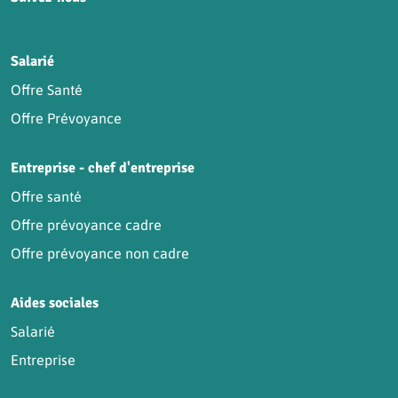
HCR sur Facebook
HCR sur Instagram
HCR sur YouTube
HCR sur LinkedIn
Salarié
Offre Santé
Offre Prévoyance
Entreprise - chef d'entreprise
Offre santé
Offre prévoyance cadre
Offre prévoyance non cadre
Aides sociales
Salarié
Entreprise