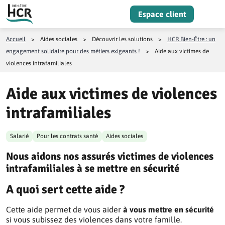
Aller au contenu
Espace client
Menu
Accueil
>
Aides sociales
>
Découvrir les solutions
>
HCR Bien-Être : un
engagement solidaire pour des métiers exigeants !
>
Aide aux victimes de
violences intrafamiliales
Aide aux victimes de violences
intrafamiliales
Salarié
Pour les contrats santé
Aides sociales
Nous aidons nos assurés victimes de violences
intrafamiliales à se mettre en sécurité
A quoi sert cette aide ?
Cette aide permet de vous aider
à vous mettre en sécurité
si vous subissez des violences dans votre famille.