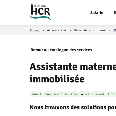
Aller au contenu
Salarié
E
Accueil
>
Aides sociales
>
Découvrir les solutions
>
HC
Retour au catalogue des services
Assistante materne
immobilisée
Salarié
Pour les contrats santé
Aide aux parents
Hospi
Nous trouvons des solutions pou