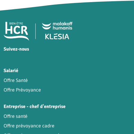
Pied de page HCR Bien-Être
Suivez-nous
HCR sur Facebook
HCR sur Instagram
HCR sur YouTube
HCR sur LinkedIn
Salarié
Offre Santé
Offre Prévoyance
Entreprise - chef d'entreprise
Offre santé
Offre prévoyance cadre