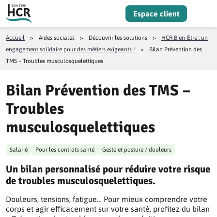
Aller au contenu
Espace client
Menu
Accueil
>
Aides sociales
>
Découvrir les solutions
>
HCR Bien-Être : un
engagement solidaire pour des métiers exigeants !
>
Bilan Prévention des
TMS – Troubles musculosquelettiques
Bilan Prévention des TMS –
Troubles
musculosquelettiques
Salarié
Pour les contrats santé
Geste et posture / douleurs
Un bilan personnalisé pour réduire votre risque
de troubles musculosquelettiques.
Douleurs, tensions, fatigue… Pour mieux comprendre votre
corps et agir efficacement sur votre santé, profitez du bilan