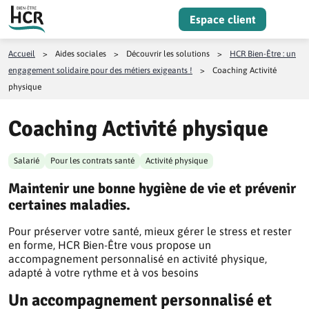
Aller au contenu
Espace client
Menu
Accueil
>
Aides sociales
>
Découvrir les solutions
>
HCR Bien-Être : un
engagement solidaire pour des métiers exigeants !
>
Coaching Activité
physique
Coaching Activité physique
Salarié
Pour les contrats santé
Activité physique
Maintenir une bonne hygiène de vie et prévenir
certaines maladies.
Pour préserver votre santé, mieux gérer le stress et rester
en forme, HCR Bien-Être vous propose un
accompagnement personnalisé en activité physique,
adapté à votre rythme et à vos besoins
Un accompagnement personnalisé et