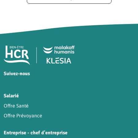
Pied de page HCR Bien-Être
Suivez-nous
HCR sur Facebook
HCR sur Instagram
HCR sur YouTube
HCR sur LinkedIn
Salarié
Offre Santé
Offre Prévoyance
Entreprise - chef d'entreprise