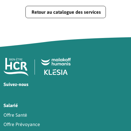
Retour au catalogue des services
Pied de page HCR Bien-Être
Suivez-nous
HCR sur Facebook
HCR sur Instagram
HCR sur YouTube
HCR sur LinkedIn
Salarié
Offre Santé
Offre Prévoyance