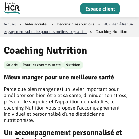
Aller au contenu
Espace client
Menu
Accueil
>
Aides sociales
>
Découvrir les solutions
>
HCR Bien-Être : un
engagement solidaire pour des métiers exigeants !
>
Coaching Nutrition
Coaching Nutrition
Salarié
Pour les contrats santé
Nutrition
Mieux manger pour une meilleure santé
Parce que bien manger est un levier important pour
améliorer son bien-être et sa santé, diminuer son stress,
prévenir le surpoids et l’apparition de maladies, le
coaching Nutrition vous propose l’accompagnement
individuel et personnalisé d’une diététicienne
nutritionniste.
Un accompagnement personnalisé et