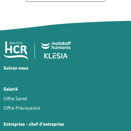
Pied de page HCR Bien-Être
Suivez-nous
HCR sur Facebook
HCR sur Instagram
HCR sur YouTube
HCR sur LinkedIn
Salarié
Offre Santé
Offre Prévoyance
Entreprise - chef d'entreprise