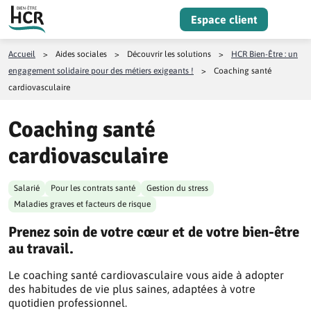
Aller au contenu
Espace client
Menu
Accueil
>
Aides sociales
>
Découvrir les solutions
>
HCR Bien-Être : un
engagement solidaire pour des métiers exigeants !
>
Coaching santé
cardiovasculaire
Coaching santé
cardiovasculaire
Salarié
Pour les contrats santé
Gestion du stress
Maladies graves et facteurs de risque
Prenez soin de votre cœur et de votre bien-être
au travail.
Le coaching santé cardiovasculaire vous aide à adopter
des habitudes de vie plus saines, adaptées à votre
quotidien professionnel.