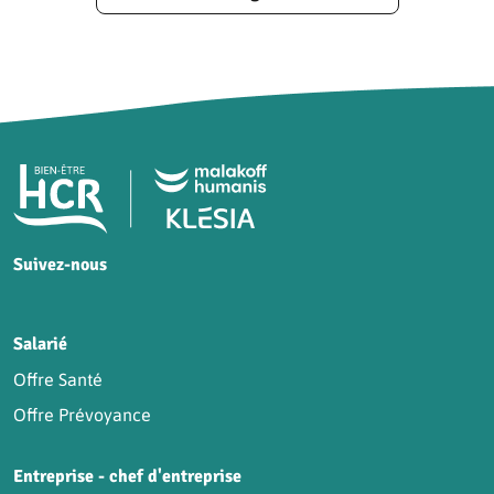
Pied de page HCR Bien-Être
Suivez-nous
HCR sur Facebook
HCR sur Instagram
HCR sur YouTube
HCR sur LinkedIn
Salarié
Offre Santé
Offre Prévoyance
Entreprise - chef d'entreprise