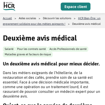
Aller au contenu
Espace client
Menu
Accueil
>
Aides sociales
>
Découvrir les solutions
>
HCR Bien-Être : un
engagement solidaire pour des métiers exigeants !
>
Deuxième avis médical
Deuxième avis médical
Salarié
Pour les contrats santé
Accès Professionnels de santé
Maladies graves et facteurs de risque
Un deuxième avis médical pour mieux décider.
Dans les métiers exigeants de l’hôtellerie, de la
restauration et des cafés, prendre soin de sa santé est
essentiel. Face à une décision médicale importante,
comme une opération ou un traitement lourd, il est
rassurant de pouvoir consulter un médecin expert pour un
deuxième avis.