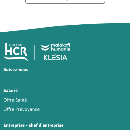
Pied de page HCR Bien-Être
Suivez-nous
HCR sur Facebook
HCR sur Instagram
HCR sur YouTube
HCR sur LinkedIn
Salarié
Offre Santé
Offre Prévoyance
Entreprise - chef d'entreprise