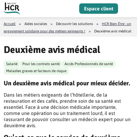
Aller au contenu
Espace client
Menu
Accueil
>
Aides sociales
>
Découvrir les solutions
>
HCR Bien-Être : un
engagement solidaire pour des métiers exigeants !
>
Deuxième avis médical
Deuxième avis médical
Salarié
Pour les contrats santé
Accès Professionnels de santé
Maladies graves et facteurs de risque
Un deuxième avis médical pour mieux décider.
Dans les métiers exigeants de l’hôtellerie, de la
restauration et des cafés, prendre soin de sa santé est
essentiel. Face à une décision médicale importante,
comme une opération ou un traitement lourd, il est
rassurant de pouvoir consulter un médecin expert pour un
deuxième avis.