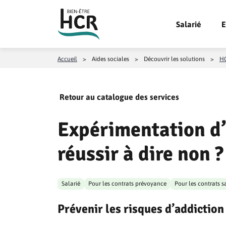
Aller au contenu
Salarié
E
Accueil
>
Aides sociales
>
Découvrir les solutions
>
HC
Retour au catalogue des services
Expérimentation d
réussir à dire non ?
Salarié
Pour les contrats prévoyance
Pour les contrats s
Prévenir les risques d’addictio