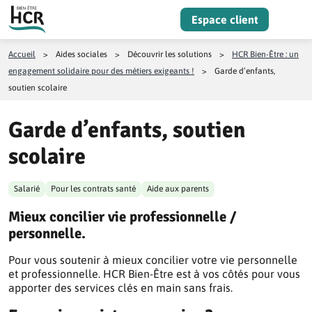
Aller au contenu
Espace client
Menu
Accueil
>
Aides sociales
>
Découvrir les solutions
>
HCR Bien-Être : un
engagement solidaire pour des métiers exigeants !
>
Garde d’enfants,
soutien scolaire
Garde d’enfants, soutien
scolaire
Salarié
Pour les contrats santé
Aide aux parents
Mieux concilier vie professionnelle /
personnelle.
Pour vous soutenir à mieux concilier votre vie personnelle
et professionnelle. HCR Bien-Être est à vos côtés pour vous
apporter des services clés en main sans frais.