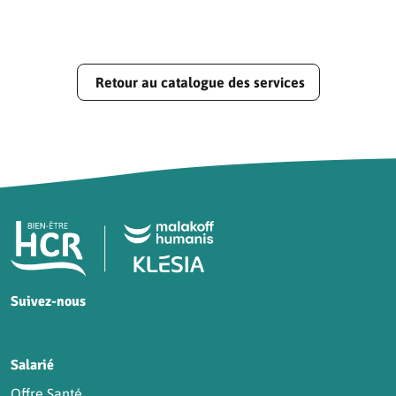
Retour au catalogue des services
Pied de page HCR Bien-Être
Suivez-nous
HCR sur Facebook
HCR sur Instagram
HCR sur YouTube
HCR sur LinkedIn
Salarié
Offre Santé