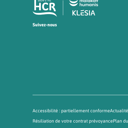
Pied de page HCR Bien-
Suivez-nous
HCR sur Facebook
HCR sur Instagram
HCR sur YouTube
HCR sur LinkedIn
Accessibilité : partiellement conforme
Actualit
Résiliation de votre contrat prévoyance
Plan du