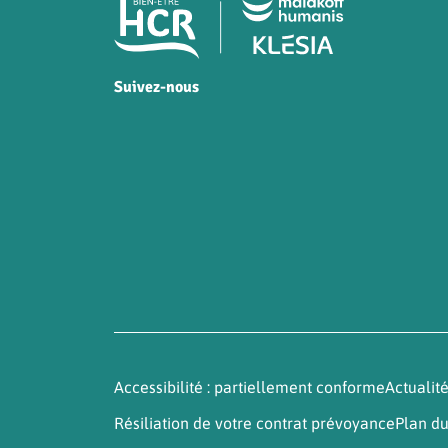
Pied de page HCR Bien-
Suivez-nous
HCR sur Facebook
HCR sur Instagram
HCR sur YouTube
HCR sur LinkedIn
Accessibilité : partiellement conforme
Actualit
Résiliation de votre contrat prévoyance
Plan du