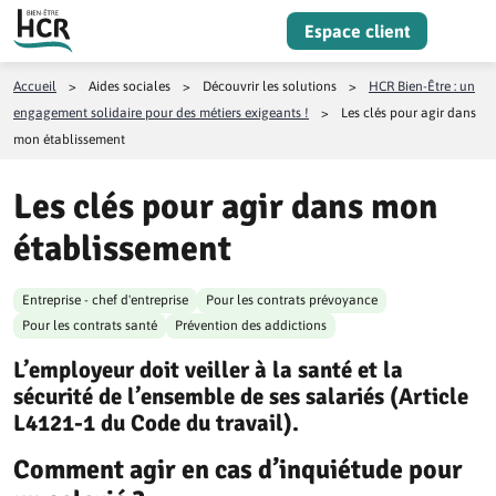
Aller au contenu
Espace client
Menu
Accueil
>
Aides sociales
>
Découvrir les solutions
>
HCR Bien-Être : un
engagement solidaire pour des métiers exigeants !
>
Les clés pour agir dans
mon établissement
Les clés pour agir dans mon
établissement
Entreprise - chef d'entreprise
Pour les contrats prévoyance
Pour les contrats santé
Prévention des addictions
L’employeur doit veiller à la santé et la
sécurité de l’ensemble de ses salariés (Article
L4121-1 du Code du travail).
Comment agir en cas d’inquiétude pour