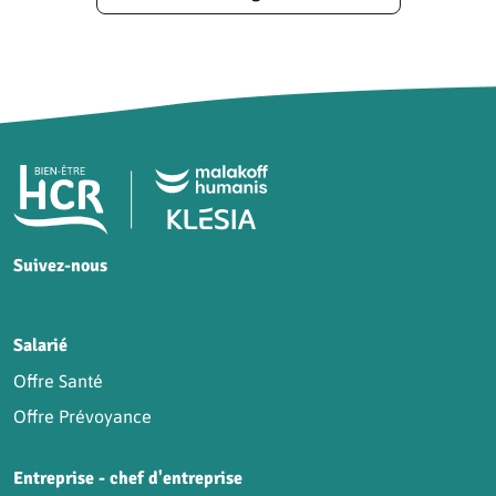
Pied de page HCR Bien-Être
Suivez-nous
HCR sur Facebook
HCR sur Instagram
HCR sur YouTube
HCR sur LinkedIn
Salarié
Offre Santé
Offre Prévoyance
Entreprise - chef d'entreprise