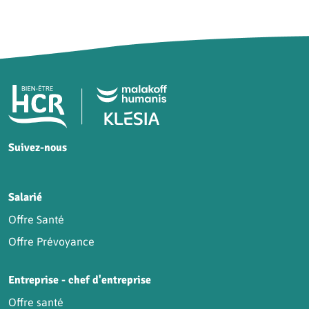
Pied de page HCR Bien-Être
Suivez-nous
HCR sur Facebook
HCR sur Instagram
HCR sur YouTube
HCR sur LinkedIn
Salarié
Offre Santé
Offre Prévoyance
Entreprise - chef d'entreprise
Offre santé