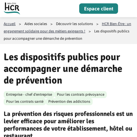
Aller au contenu
Espace client
Menu
Accueil
>
Aides sociales
>
Découvrir les solutions
>
HCR Bien-Être : un
engagement solidaire pour des métiers exigeants !
>
Les dispositifs publics
pour accompagner une démarche de prévention
Les dispositifs publics pour
accompagner une démarche
de prévention
Entreprise - chef d'entreprise
Pour les contrats prévoyance
Pour les contrats santé
Prévention des addictions
La prévention des risques professionnels est un
levier efficace pour améliorer les
performances de votre établissement, hôtel ou
restaurant.