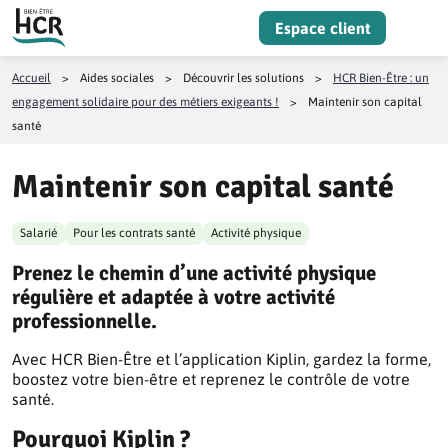
Aller au contenu
Espace client
Menu
Accueil
>
Aides sociales
>
Découvrir les solutions
>
HCR Bien-Être : un
engagement solidaire pour des métiers exigeants !
>
Maintenir son capital
santé
Maintenir son capital santé
Salarié
Pour les contrats santé
Activité physique
Prenez le chemin d’une activité physique
régulière et adaptée à votre activité
professionnelle.
Avec HCR Bien-Être et l’application Kiplin, gardez la forme,
boostez votre bien-être et reprenez le contrôle de votre
santé.
Pourquoi Kiplin ?