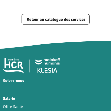
Retour au catalogue des services
Pied de page HCR Bien-Être
Suivez-nous
HCR sur Facebook
HCR sur Instagram
HCR sur YouTube
HCR sur LinkedIn
Salarié
Offre Santé