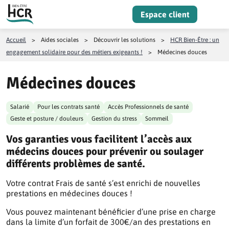
Aller au contenu
Espace client
Menu
Accueil
>
Aides sociales
>
Découvrir les solutions
>
HCR Bien-Être : un
engagement solidaire pour des métiers exigeants !
>
Médecines douces
Médecines douces
Salarié
Pour les contrats santé
Accès Professionnels de santé
Geste et posture / douleurs
Gestion du stress
Sommeil
Vos garanties vous facilitent l’accès aux
médecins douces pour prévenir ou soulager
différents problèmes de santé.
Votre contrat Frais de santé s’est enrichi de nouvelles
prestations en médecines douces !
Vous pouvez maintenant bénéficier d’une prise en charge
dans la limite d’un forfait de 300€/an des prestations en