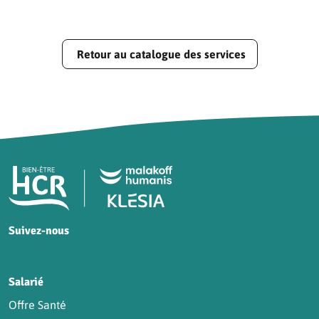
Retour au catalogue des services
Pied de page HCR Bien-Être
Suivez-nous
HCR sur Facebook
HCR sur Instagram
HCR sur YouTube
HCR sur LinkedIn
Salarié
Offre Santé