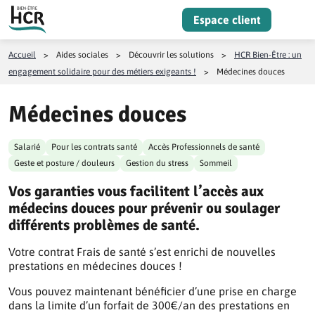
Aller au contenu
Espace client
Menu
Accueil
>
Aides sociales
>
Découvrir les solutions
>
HCR Bien-Être : un
engagement solidaire pour des métiers exigeants !
>
Médecines douces
Médecines douces
Salarié
Pour les contrats santé
Accès Professionnels de santé
Geste et posture / douleurs
Gestion du stress
Sommeil
Vos garanties vous facilitent l’accès aux
médecins douces pour prévenir ou soulager
différents problèmes de santé.
Votre contrat Frais de santé s’est enrichi de nouvelles
prestations en médecines douces !
Vous pouvez maintenant bénéficier d’une prise en charge
dans la limite d’un forfait de 300€/an des prestations en