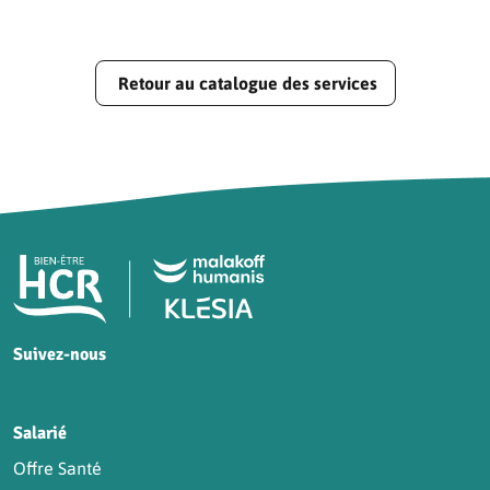
Retour au catalogue des services
Pied de page HCR Bien-Être
Suivez-nous
HCR sur Facebook
HCR sur Instagram
HCR sur YouTube
HCR sur LinkedIn
Salarié
Offre Santé