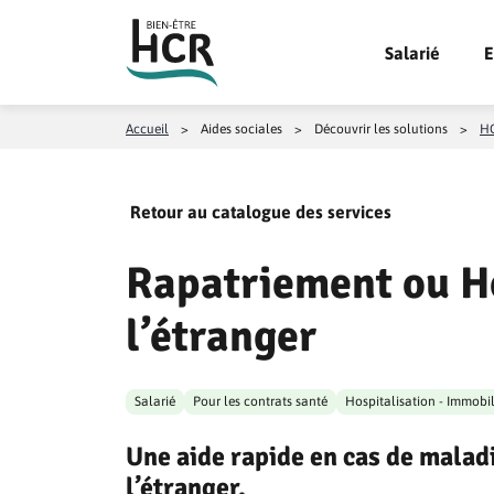
Aller au contenu
Salarié
E
Accueil
>
Aides sociales
>
Découvrir les solutions
>
HC
Retour au catalogue des services
Rapatriement ou Ho
l’étranger
Salarié
Pour les contrats santé
Hospitalisation - Immobil
Une aide rapide en cas de maladi
l’étranger.