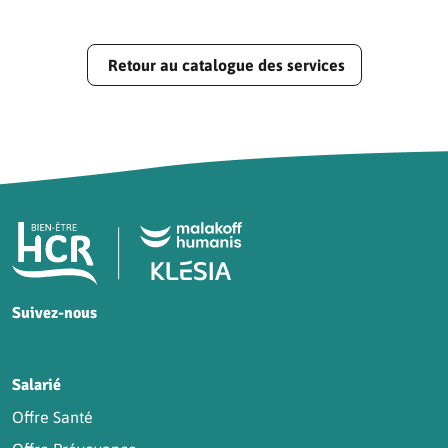
Retour au catalogue des services
Pied de page HCR Bien-Être
Suivez-nous
HCR sur Facebook
HCR sur Instagram
HCR sur YouTube
HCR sur LinkedIn
Salarié
Offre Santé