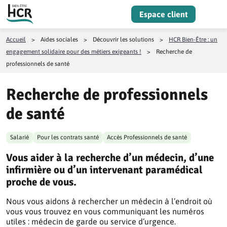
Aller au contenu
Espace client
Menu
Accueil
>
Aides sociales
>
Découvrir les solutions
>
HCR Bien-Être : un
engagement solidaire pour des métiers exigeants !
>
Recherche de
professionnels de santé
Recherche de professionnels
de santé
Salarié
Pour les contrats santé
Accès Professionnels de santé
Vous aider à la recherche d’un médecin, d’une
infirmière ou d’un intervenant paramédical
proche de vous.
Nous vous aidons à rechercher un médecin à l’endroit où
vous vous trouvez en vous communiquant les numéros
utiles : médecin de garde ou service d’urgence.