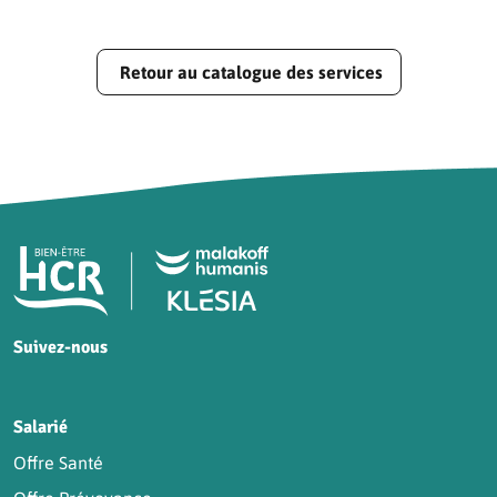
Retour au catalogue des services
Pied de page HCR Bien-Être
Suivez-nous
HCR sur Facebook
HCR sur Instagram
HCR sur YouTube
HCR sur LinkedIn
Salarié
Offre Santé