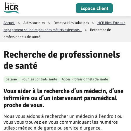
Aller au contenu
Espace client
Menu
Accueil
>
Aides sociales
>
Découvrir les solutions
>
HCR Bien-Être : un
engagement solidaire pour des métiers exigeants !
>
Recherche de
professionnels de santé
Recherche de professionnels
de santé
Salarié
Pour les contrats santé
Accès Professionnels de santé
Vous aider à la recherche d’un médecin, d’une
infirmière ou d’un intervenant paramédical
proche de vous.
Nous vous aidons à rechercher un médecin à l’endroit où
vous vous trouvez en vous communiquant les numéros
utiles : médecin de garde ou service d’urgence.