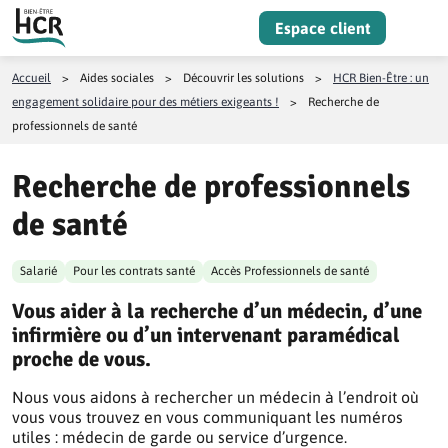
Aller au contenu
Espace client
Menu
Accueil
>
Aides sociales
>
Découvrir les solutions
>
HCR Bien-Être : un
engagement solidaire pour des métiers exigeants !
>
Recherche de
professionnels de santé
Recherche de professionnels
de santé
Salarié
Pour les contrats santé
Accès Professionnels de santé
Vous aider à la recherche d’un médecin, d’une
infirmière ou d’un intervenant paramédical
proche de vous.
Nous vous aidons à rechercher un médecin à l’endroit où
vous vous trouvez en vous communiquant les numéros
utiles : médecin de garde ou service d’urgence.