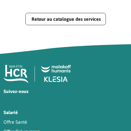
Retour au catalogue des services
Pied de page HCR Bien-Être
Suivez-nous
HCR sur Facebook
HCR sur Instagram
HCR sur YouTube
HCR sur LinkedIn
Salarié
Offre Santé