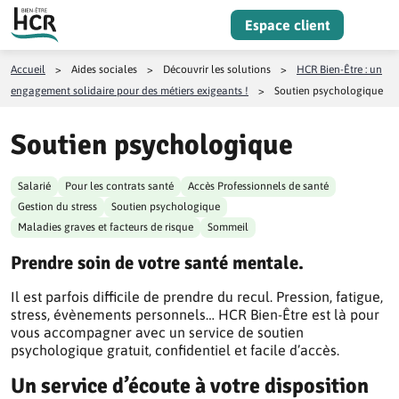
Aller au contenu
Espace client
Menu
Accueil
>
Aides sociales
>
Découvrir les solutions
>
HCR Bien-Être : un
engagement solidaire pour des métiers exigeants !
>
Soutien psychologique
Soutien psychologique
Salarié
Pour les contrats santé
Accès Professionnels de santé
Gestion du stress
Soutien psychologique
Maladies graves et facteurs de risque
Sommeil
Prendre soin de votre santé mentale.
Il est parfois difficile de prendre du recul. Pression, fatigue,
stress, évènements personnels… HCR Bien-Être est là pour
vous accompagner avec un service de soutien
psychologique gratuit, confidentiel et facile d’accès.
Un service d’écoute à votre disposition