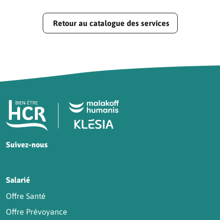
Retour au catalogue des services
Pied de page HCR Bien-Être
Suivez-nous
HCR sur Facebook
HCR sur Instagram
HCR sur YouTube
HCR sur LinkedIn
Salarié
Offre Santé
Offre Prévoyance