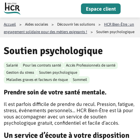
Aller au contenu
Espace client
Menu
Accueil
>
Aides sociales
>
Découvrir les solutions
>
HCR Bien-Être : un
engagement solidaire pour des métiers exigeants !
>
Soutien psychologique
Soutien psychologique
Salarié
Pour les contrats santé
Accès Professionnels de santé
Gestion du stress
Soutien psychologique
Maladies graves et facteurs de risque
Sommeil
Prendre soin de votre santé mentale.
Il est parfois difficile de prendre du recul. Pression, fatigue,
stress, évènements personnels… HCR Bien-Être est là pour
vous accompagner avec un service de soutien
psychologique gratuit, confidentiel et facile d’accès.
Un service d’écoute à votre disposition