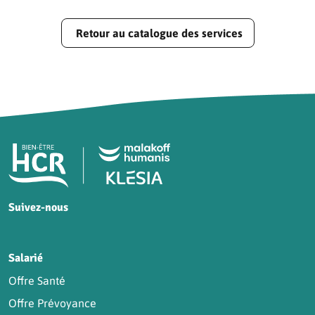
Retour au catalogue des services
Pied de page HCR Bien-Être
Suivez-nous
HCR sur Facebook
HCR sur Instagram
HCR sur YouTube
HCR sur LinkedIn
Salarié
Offre Santé
Offre Prévoyance