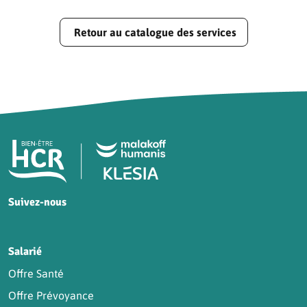
Retour au catalogue des services
Pied de page HCR Bien-Être
Suivez-nous
HCR sur Facebook
HCR sur Instagram
HCR sur YouTube
HCR sur LinkedIn
Salarié
Offre Santé
Offre Prévoyance