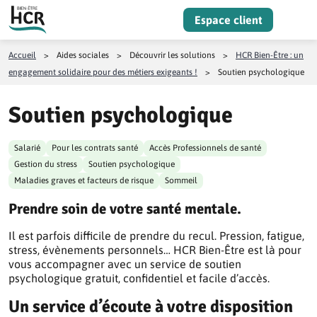
Aller au contenu
Espace client
Menu
Accueil
>
Aides sociales
>
Découvrir les solutions
>
HCR Bien-Être : un
engagement solidaire pour des métiers exigeants !
>
Soutien psychologique
Soutien psychologique
Salarié
Pour les contrats santé
Accès Professionnels de santé
Gestion du stress
Soutien psychologique
Maladies graves et facteurs de risque
Sommeil
Prendre soin de votre santé mentale.
Il est parfois difficile de prendre du recul. Pression, fatigue,
stress, évènements personnels… HCR Bien-Être est là pour
vous accompagner avec un service de soutien
psychologique gratuit, confidentiel et facile d’accès.
Un service d’écoute à votre disposition