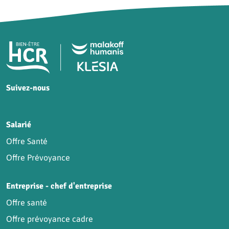
Pied de page HCR Bien-Être
Suivez-nous
HCR sur Facebook
HCR sur Instagram
HCR sur YouTube
HCR sur LinkedIn
Salarié
Offre Santé
Offre Prévoyance
Entreprise - chef d'entreprise
Offre santé
Offre prévoyance cadre