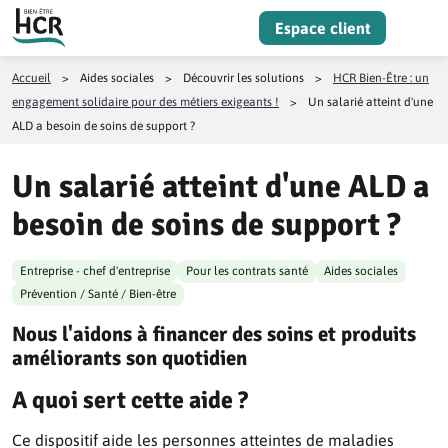
Aller au contenu
Espace client
Menu
Accueil
>
Aides sociales
>
Découvrir les solutions
>
HCR Bien-Être : un
engagement solidaire pour des métiers exigeants !
>
Un salarié atteint d'une
ALD a besoin de soins de support ?
Un salarié atteint d'une ALD a
besoin de soins de support ?
Entreprise - chef d'entreprise
Pour les contrats santé
Aides sociales
Prévention / Santé / Bien-être
Nous l'aidons à financer des soins et produits
améliorants son quotidien
A quoi sert cette aide ?
Ce dispositif aide les personnes atteintes de maladies