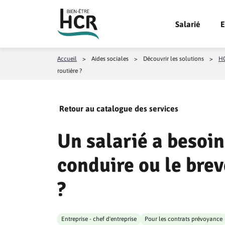
Aller au contenu
Salarié
E
Accueil
>
Aides sociales
>
Découvrir les solutions
>
HC
routière ?
Retour au catalogue des services
Un salarié a besoin
conduire ou le brev
?
Entreprise - chef d'entreprise
Pour les contrats prévoyance