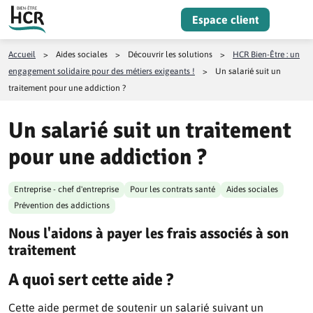
Aller au contenu
Espace client
Menu
Accueil
>
Aides sociales
>
Découvrir les solutions
>
HCR Bien-Être : un
engagement solidaire pour des métiers exigeants !
>
Un salarié suit un
traitement pour une addiction ?
Un salarié suit un traitement
pour une addiction ?
Entreprise - chef d'entreprise
Pour les contrats santé
Aides sociales
Prévention des addictions
Nous l'aidons à payer les frais associés à son
traitement
A quoi sert cette aide ?
Cette aide permet de soutenir un salarié suivant un