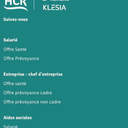
Suivez-nous
HCR sur Facebook
HCR sur Instagram
HCR sur YouTube
HCR sur LinkedIn
Salarié
Offre Santé
Offre Prévoyance
Entreprise - chef d'entreprise
Offre santé
Offre prévoyance cadre
Offre prévoyance non cadre
Aides sociales
Salarié