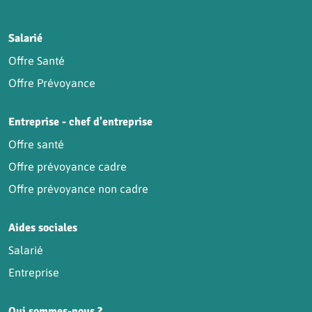
HCR sur Facebook
HCR sur Instagram
HCR sur YouTube
HCR sur LinkedIn
Salarié
Offre Santé
Offre Prévoyance
Entreprise - chef d'entreprise
Offre santé
Offre prévoyance cadre
Offre prévoyance non cadre
Aides sociales
Salarié
Entreprise
Qui sommes-nous ?