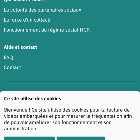
La volonté des partenaires sociaux
La force d'un collectif
Fonctionnement du régime social HCR
Aide et contact
FAQ
Contact
Accessibilité : partiellement conforme
Actualités
Ce site utilise des cookies
Contactez-nous
Mentions légales
Bienvenue ! Ce site utilise des cookies pour la lecture de
Protection des données personnelles
vidéos embarquées et pour mesurer la fréquentation afin
de pouvoir améliorer son fonctionnement et son
Réclamation/Médiation Santé
administration.
Résiliation de votre contrat prévoyance
Plan du site