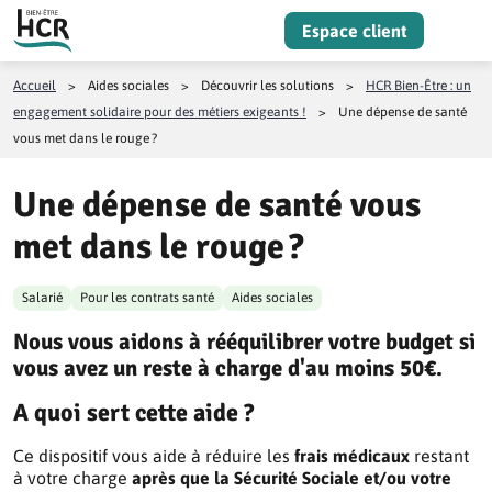
Aller au contenu
Espace client
Menu
Accueil
>
Aides sociales
>
Découvrir les solutions
>
HCR Bien-Être : un
engagement solidaire pour des métiers exigeants !
>
Une dépense de santé
vous met dans le rouge ?
Une dépense de santé vous
met dans le rouge ?
Salarié
Pour les contrats santé
Aides sociales
Nous vous aidons à rééquilibrer votre budget si
vous avez un reste à charge d'au moins 50€.
A quoi sert cette aide ?
Ce dispositif vous aide à réduire les
frais médicaux
restant
à votre charge
après que la Sécurité Sociale et/ou votre