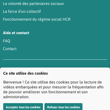
La volonté des partenaires sociaux
La force d'un collectif
Fonctionnement du régime social HCR
Aide et contact
FAQ
Contact
Accessibilité : partiellement conforme
Actualités
Ce site utilise des cookies
Contactez-nous
Mentions légales
Bienvenue ! Ce site utilise des cookies pour la lecture de
Protection des données personnelles
vidéos embarquées et pour mesurer la fréquentation afin
de pouvoir améliorer son fonctionnement et son
Réclamation/Médiation Santé
administration.
Résiliation de votre contrat prévoyance
Plan du site
Accepter tous les cookies
Refuser tous les cookies