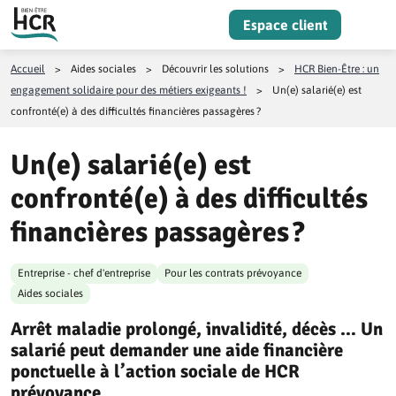
Aller au contenu
Espace client
Menu
Accueil
>
Aides sociales
>
Découvrir les solutions
>
HCR Bien-Être : un
engagement solidaire pour des métiers exigeants !
>
Un(e) salarié(e) est
confronté(e) à des difficultés financières passagères ?
Un(e) salarié(e) est
confronté(e) à des difficultés
financières passagères ?
Entreprise - chef d'entreprise
Pour les contrats prévoyance
Aides sociales
Arrêt maladie prolongé, invalidité, décès … Un
salarié peut demander une aide financière
ponctuelle à l’action sociale de HCR
prévoyance.