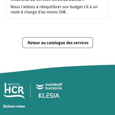
Nous l'aidons à rééquilibrer son budget s'il a un
reste à charge d'au moins 50€.
Retour au catalogue des services
Pied de page HCR Bien-Être
Suivez-nous
HCR sur Facebook
HCR sur Instagram
HCR sur YouTube
HCR sur LinkedIn