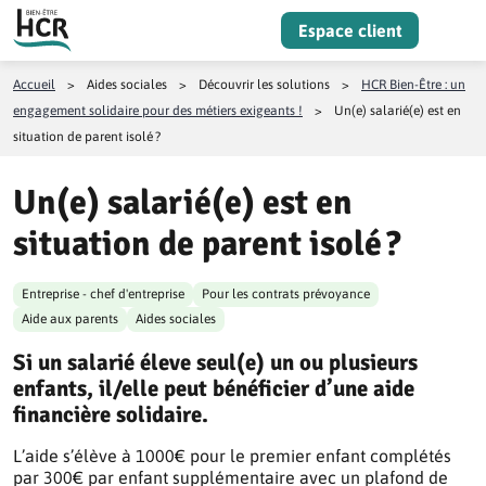
Aller au contenu
Espace client
Menu
Accueil
>
Aides sociales
>
Découvrir les solutions
>
HCR Bien-Être : un
engagement solidaire pour des métiers exigeants !
>
Un(e) salarié(e) est en
situation de parent isolé ?
Un(e) salarié(e) est en
situation de parent isolé ?
Entreprise - chef d'entreprise
Pour les contrats prévoyance
Aide aux parents
Aides sociales
Si un salarié éleve seul(e) un ou plusieurs
enfants, il/elle peut bénéficier d’une aide
financière solidaire.
L’aide s’élève à 1000€ pour le premier enfant complétés
par 300€ par enfant supplémentaire avec un plafond de