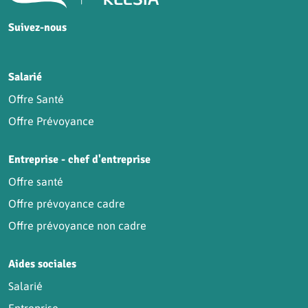
Suivez-nous
HCR sur Facebook
HCR sur Instagram
HCR sur YouTube
HCR sur LinkedIn
Salarié
Offre Santé
Offre Prévoyance
Entreprise - chef d'entreprise
Offre santé
Offre prévoyance cadre
Offre prévoyance non cadre
Aides sociales
Salarié