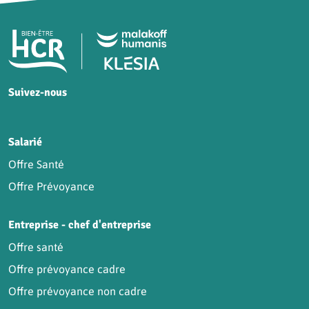
Pied de page HCR Bien-Être
Suivez-nous
HCR sur Facebook
HCR sur Instagram
HCR sur YouTube
HCR sur LinkedIn
Salarié
Offre Santé
Offre Prévoyance
Entreprise - chef d'entreprise
Offre santé
Offre prévoyance cadre
Offre prévoyance non cadre