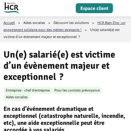
Aller au contenu
Espace client
Menu
Accueil
>
Aides sociales
>
Découvrir les solutions
>
HCR Bien-Être : un
engagement solidaire pour des métiers exigeants !
>
Un(e) salarié(e) est
victime d’un évènement majeur et exceptionnel ?
Un(e) salarié(e) est victime
d’un évènement majeur et
exceptionnel ?
Entreprise - chef d'entreprise
Pour les contrats prévoyance
Aides sociales
En cas d’événement dramatique et
exceptionnel (catastrophe naturelle, incendie,
etc), une aide exceptionnelle peut être
accordée à vos salariés.