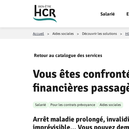
Aller au contenu
Salarié
E
Accueil
>
Aides sociales
>
Découvrir les solutions
>
HC
Retour au catalogue des services
Vous êtes confronté
financières passagè
Salarié
Pour les contrats prévoyance
Aides sociales
Arrêt maladie prolongé, invalidi
imprévisible… Vous pouvez dema