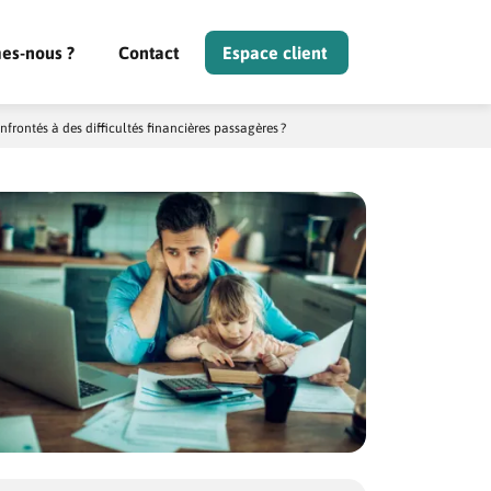
es-nous ?
Contact
Espace client
frontés à des difficultés financières passagères ?