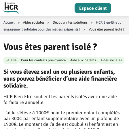
Aller au contenu
Espace client
Menu
Accueil
>
Aides sociales
>
Découvrir les solutions
>
HCR Bien-Être : un
engagement solidaire pour des métiers exigeants !
>
Vous êtes parent isolé ?
Vous êtes parent isolé ?
Salarié
Pour les contrats prévoyance
Aide aux parents
Aides sociales
Si vous élevez seul un ou plusieurs enfants,
vous pouvez bénéficier d’une aide financière
solidaire.
HCR Bien-Etre soutient les parents isolés avec une aide
forfaitaire annuelle.
L’aide s’élève à 1000€ pour le premier enfant complétés
par 300€ par enfant supplémentaire avec un plafond de
1900€.
Le montant de l’aide est doublé si l’enfant est en