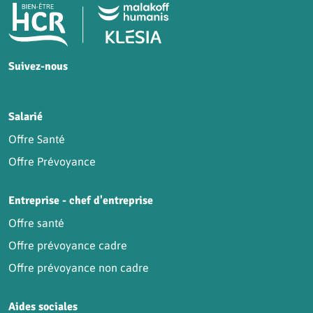
Pied de page HCR Bien-Être
Suivez-nous
HCR sur Facebook
HCR sur Instagram
HCR sur YouTube
HCR sur LinkedIn
Salarié
Offre Santé
Offre Prévoyance
Entreprise - chef d'entreprise
Offre santé
Offre prévoyance cadre
Offre prévoyance non cadre
Aides sociales