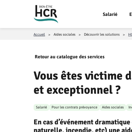
Aller au contenu
Salarié
E
Accueil
>
Aides sociales
>
Découvrir les solutions
>
HC
Retour au catalogue des services
Vous êtes victime 
et exceptionnel ?
Salarié
Pour les contrats prévoyance
Aides sociales
In
En cas d’événement dramatique 
naturelle, incendie, etc) une ai