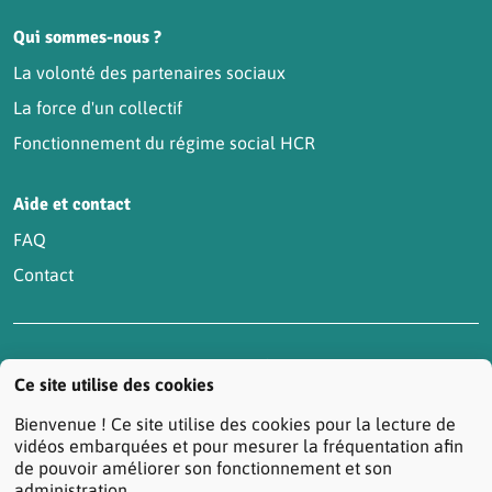
Qui sommes-nous ?
La volonté des partenaires sociaux
La force d'un collectif
Fonctionnement du régime social HCR
Aide et contact
FAQ
Contact
Accessibilité : partiellement conforme
Actualités
Ce site utilise des cookies
Contactez-nous
Mentions légales
Bienvenue ! Ce site utilise des cookies pour la lecture de
Protection des données personnelles
vidéos embarquées et pour mesurer la fréquentation afin
de pouvoir améliorer son fonctionnement et son
Réclamation/Médiation Santé
administration.