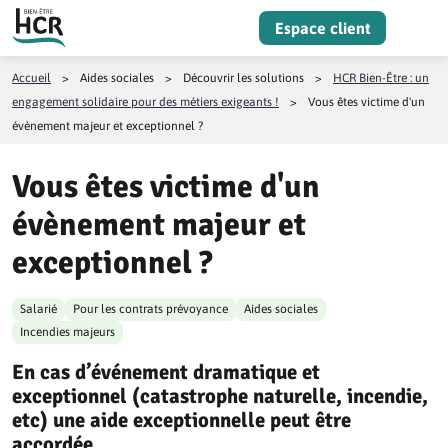
Aller au contenu
Espace client
Menu
Accueil
>
Aides sociales
>
Découvrir les solutions
>
HCR Bien-Être : un
engagement solidaire pour des métiers exigeants !
>
Vous êtes victime d'un
évènement majeur et exceptionnel ?
Vous êtes victime d'un
évènement majeur et
exceptionnel ?
Salarié
Pour les contrats prévoyance
Aides sociales
Incendies majeurs
En cas d’événement dramatique et
exceptionnel (catastrophe naturelle, incendie,
etc) une aide exceptionnelle peut être
accordée.