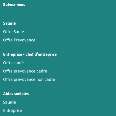
Suivez-nous
HCR sur Facebook
HCR sur Instagram
HCR sur YouTube
HCR sur LinkedIn
Salarié
Offre Santé
Offre Prévoyance
Entreprise - chef d'entreprise
Offre santé
Offre prévoyance cadre
Offre prévoyance non cadre
Aides sociales
Salarié
Entreprise