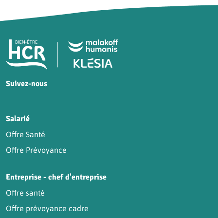
Pied de page HCR Bien-Être
Suivez-nous
HCR sur Facebook
HCR sur Instagram
HCR sur YouTube
HCR sur LinkedIn
Salarié
Offre Santé
Offre Prévoyance
Entreprise - chef d'entreprise
Offre santé
Offre prévoyance cadre