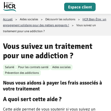
Aller au contenu
Espace client
Menu
Accueil
>
Aides sociales
>
Découvrir les solutions
>
HCR Bien-Être : un
engagement solidaire pour des métiers exigeants !
>
Vous suivez un
traitement pour une addiction ?
Vous suivez un traitement
pour une addiction ?
Salarié
Pour les contrats santé
Aides sociales
Prévention des addictions
Nous vous aidons à payer les frais associés à
votre traitement
A quoi sert cette aide ?
Cette aide permet de vous soutenir si vous suivez un