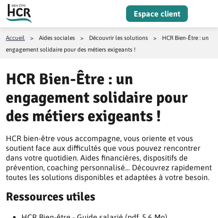
Aller au contenu
Espace client
Menu
Accueil
>
Aides sociales
>
Découvrir les solutions
>
HCR Bien-Être : un
engagement solidaire pour des métiers exigeants !
HCR Bien-Être : un
engagement solidaire pour
des métiers exigeants !
HCR bien-être vous accompagne, vous oriente et vous
soutient face aux difficultés que vous pouvez rencontrer
dans votre quotidien. Aides financières, dispositifs de
prévention, coaching personnalisé… Découvrez rapidement
toutes les solutions disponibles et adaptées à votre besoin.
Ressources utiles
HCR Bien-être - Guide salarié (pdf, 5.6 Mo)