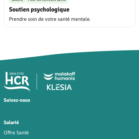
Soutien psychologique
Prendre soin de votre santé mentale.
Pied de page HCR Bien-Être
Suivez-nous
HCR sur Facebook
HCR sur Instagram
HCR sur YouTube
HCR sur LinkedIn
Salarié
Offre Santé