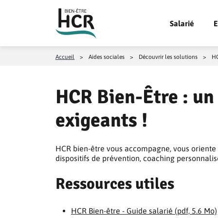
Aller au contenu
Salarié
E
Accueil
>
Aides sociales
>
Découvrir les solutions
>
HC
HCR Bien-Être : un
exigeants !
HCR bien-être vous accompagne, vous oriente et
dispositifs de prévention, coaching personnali
Ressources utiles
HCR Bien-être - Guide salarié (pdf, 5.6 Mo)