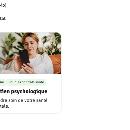
 Mo)
tat
rié
Pour les contrats santé
tien psychologique
dre soin de votre santé
ale.