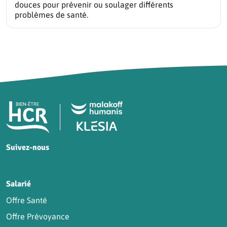
douces pour prévenir ou soulager différents
problèmes de santé.
Pied de page HCR Bien-Être
Suivez-nous
HCR sur Facebook
HCR sur Instagram
HCR sur YouTube
HCR sur LinkedIn
Salarié
Offre Santé
Offre Prévoyance