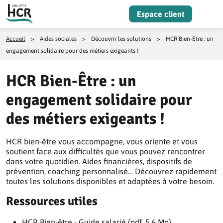
Aller au contenu
Espace client
Menu
Accueil
>
Aides sociales
>
Découvrir les solutions
>
HCR Bien-Être : un
engagement solidaire pour des métiers exigeants !
HCR Bien-Être : un
engagement solidaire pour
des métiers exigeants !
HCR bien-être vous accompagne, vous oriente et vous
soutient face aux difficultés que vous pouvez rencontrer
dans votre quotidien. Aides financières, dispositifs de
prévention, coaching personnalisé… Découvrez rapidement
toutes les solutions disponibles et adaptées à votre besoin.
Ressources utiles
HCR Bien-être - Guide salarié (pdf, 5.6 Mo)