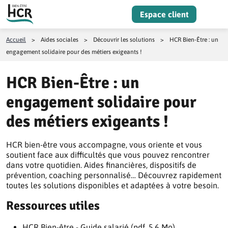
Aller au contenu
Espace client
Menu
Accueil
>
Aides sociales
>
Découvrir les solutions
>
HCR Bien-Être : un
engagement solidaire pour des métiers exigeants !
HCR Bien-Être : un
engagement solidaire pour
des métiers exigeants !
HCR bien-être vous accompagne, vous oriente et vous
soutient face aux difficultés que vous pouvez rencontrer
dans votre quotidien. Aides financières, dispositifs de
prévention, coaching personnalisé… Découvrez rapidement
toutes les solutions disponibles et adaptées à votre besoin.
Ressources utiles
HCR Bien-être - Guide salarié (pdf, 5.6 Mo)