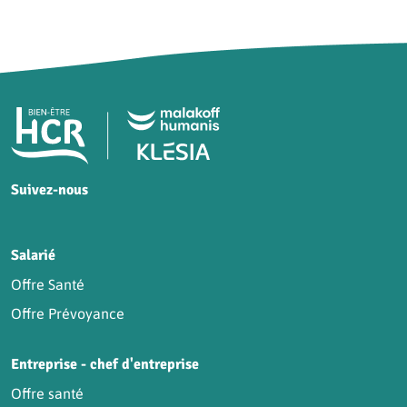
Pied de page HCR Bien-Être
Suivez-nous
HCR sur Facebook
HCR sur Instagram
HCR sur YouTube
HCR sur LinkedIn
Salarié
Offre Santé
Offre Prévoyance
Entreprise - chef d'entreprise
Offre santé