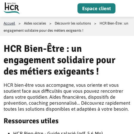
Aller au contenu
Espace client
Menu
Accueil
>
Aides sociales
>
Découvrir les solutions
>
HCR Bien-Être : un
engagement solidaire pour des métiers exigeants !
HCR Bien-Être : un
engagement solidaire pour
des métiers exigeants !
HCR bien-être vous accompagne, vous oriente et vous
soutient face aux difficultés que vous pouvez rencontrer
dans votre quotidien. Aides financières, dispositifs de
prévention, coaching personnalisé… Découvrez rapidement
toutes les solutions disponibles et adaptées à votre besoin.
Ressources utiles
HCR Bien-être - Guide salarié (pdf, 5.6 Mo)