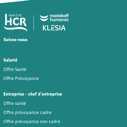
Pied de page HCR Bien-Être
Suivez-nous
HCR sur Facebook
HCR sur Instagram
HCR sur YouTube
HCR sur LinkedIn
Salarié
Offre Santé
Offre Prévoyance
Entreprise - chef d'entreprise
Offre santé
Offre prévoyance cadre
Offre prévoyance non cadre