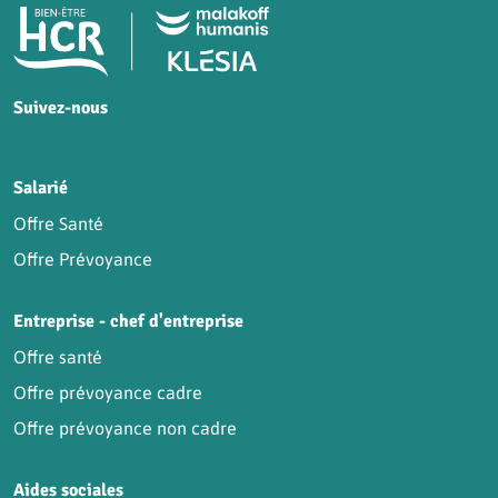
Pied de page HCR Bien-Être
Suivez-nous
HCR sur Facebook
HCR sur Instagram
HCR sur YouTube
HCR sur LinkedIn
Salarié
Offre Santé
Offre Prévoyance
Entreprise - chef d'entreprise
Offre santé
Offre prévoyance cadre
Offre prévoyance non cadre
Aides sociales