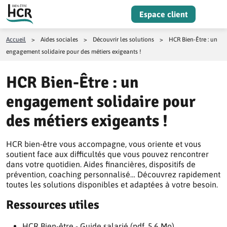
Aller au contenu
Espace client
Menu
Accueil
>
Aides sociales
>
Découvrir les solutions
>
HCR Bien-Être : un
engagement solidaire pour des métiers exigeants !
HCR Bien-Être : un
engagement solidaire pour
des métiers exigeants !
HCR bien-être vous accompagne, vous oriente et vous
soutient face aux difficultés que vous pouvez rencontrer
dans votre quotidien. Aides financières, dispositifs de
prévention, coaching personnalisé… Découvrez rapidement
toutes les solutions disponibles et adaptées à votre besoin.
Ressources utiles
HCR Bien-être - Guide salarié (pdf, 5.6 Mo)