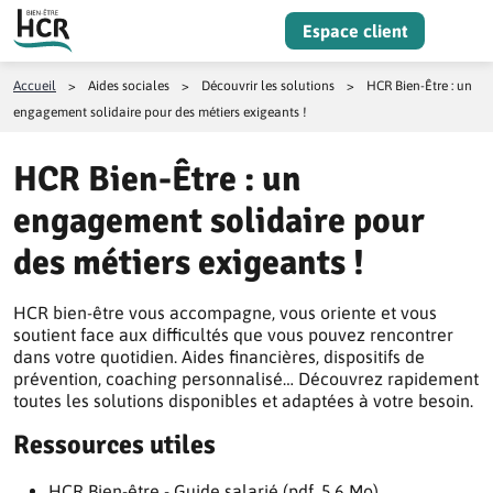
Aller au contenu
Espace client
Menu
Accueil
>
Aides sociales
>
Découvrir les solutions
>
HCR Bien-Être : un
engagement solidaire pour des métiers exigeants !
HCR Bien-Être : un
engagement solidaire pour
des métiers exigeants !
HCR bien-être vous accompagne, vous oriente et vous
soutient face aux difficultés que vous pouvez rencontrer
dans votre quotidien. Aides financières, dispositifs de
prévention, coaching personnalisé… Découvrez rapidement
toutes les solutions disponibles et adaptées à votre besoin.
Ressources utiles
HCR Bien-être - Guide salarié (pdf, 5.6 Mo)