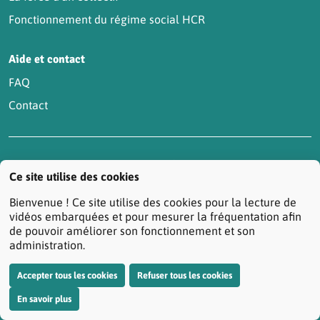
Fonctionnement du régime social HCR
Aide et contact
FAQ
Contact
Accessibilité : partiellement conforme
Actualités
Ce site utilise des cookies
Contactez-nous
Mentions légales
Bienvenue ! Ce site utilise des cookies pour la lecture de
Protection des données personnelles
vidéos embarquées et pour mesurer la fréquentation afin
de pouvoir améliorer son fonctionnement et son
Réclamation/Médiation Santé
administration.
Résiliation de votre contrat prévoyance
Plan du site
Accepter tous les cookies
Refuser tous les cookies
Gestion des cookies
En savoir plus