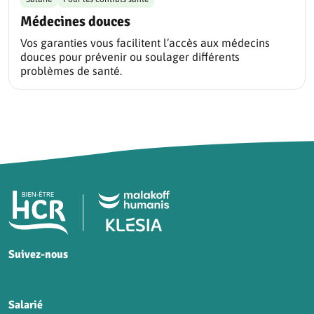
Médecines douces
Vos garanties vous facilitent l’accès aux médecins
douces pour prévenir ou soulager différents
problèmes de santé.
Pied de page HCR Bien-Être
Suivez-nous
HCR sur Facebook
HCR sur Instagram
HCR sur YouTube
HCR sur LinkedIn
Salarié