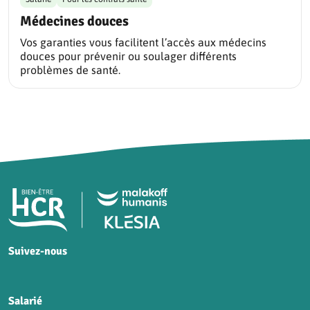
Médecines douces
Vos garanties vous facilitent l’accès aux médecins
douces pour prévenir ou soulager différents
problèmes de santé.
Pied de page HCR Bien-Être
Suivez-nous
HCR sur Facebook
HCR sur Instagram
HCR sur YouTube
HCR sur LinkedIn
Salarié