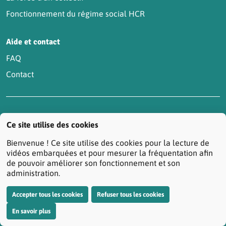
Fonctionnement du régime social HCR
Aide et contact
FAQ
Contact
Accessibilité : partiellement conforme
Actualités
Ce site utilise des cookies
Contactez-nous
Mentions légales
Bienvenue ! Ce site utilise des cookies pour la lecture de
Protection des données personnelles
vidéos embarquées et pour mesurer la fréquentation afin
de pouvoir améliorer son fonctionnement et son
Réclamation/Médiation Santé
administration.
Résiliation de votre contrat prévoyance
Plan du site
Accepter tous les cookies
Refuser tous les cookies
Gestion des cookies
En savoir plus