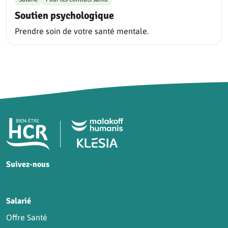
Soutien psychologique
Prendre soin de votre santé mentale.
Pied de page HCR Bien-Être
Suivez-nous
HCR sur Facebook
HCR sur Instagram
HCR sur YouTube
HCR sur LinkedIn
Salarié
Offre Santé