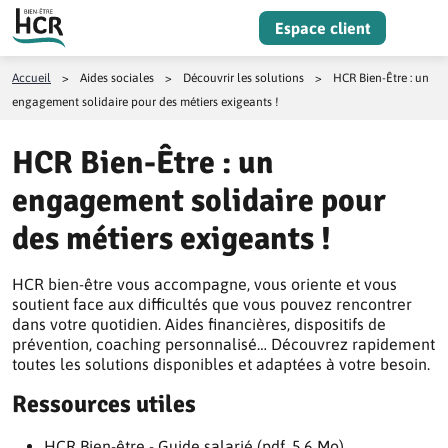
Aller au contenu
Espace client
Menu
Accueil
>
Aides sociales
>
Découvrir les solutions
>
HCR Bien-Être : un
engagement solidaire pour des métiers exigeants !
HCR Bien-Être : un
engagement solidaire pour
des métiers exigeants !
HCR bien-être vous accompagne, vous oriente et vous
soutient face aux difficultés que vous pouvez rencontrer
dans votre quotidien. Aides financières, dispositifs de
prévention, coaching personnalisé… Découvrez rapidement
toutes les solutions disponibles et adaptées à votre besoin.
Ressources utiles
HCR Bien-être - Guide salarié (pdf, 5.6 Mo)